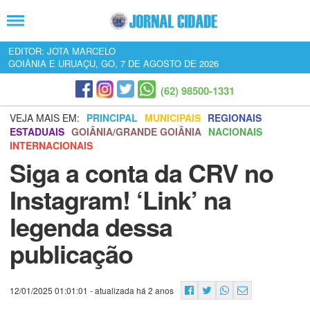
EDITOR: JOTA MARCELO
GOIÂNIA E URUAÇU, GO, 7 DE AGOSTO DE 2026
(62) 98500-1331
VEJA MAIS EM:
PRINCIPAL
MUNICIPAIS
REGIONAIS
ESTADUAIS
GOIÂNIA/GRANDE GOIÂNIA
NACIONAIS
INTERNACIONAIS
Siga a conta da CRV no
Instagram! ‘Link’ na
legenda dessa
publicação
12/01/2025 01:01:01
- atualizada há 2 anos