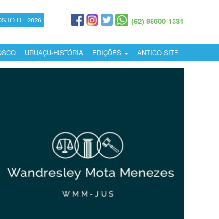
OSTO DE 2026
(62) 98500-1331
OSCO
URUAÇU-HISTÓRIA
EDIÇÕES
ANTIGO SITE