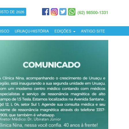
OSTO DE 2026
(62) 98500-1331
OSCO
URUAÇU-HISTÓRIA
EDIÇÕES
ANTIGO SITE