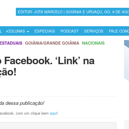
EDITOR: JOTA MARCELO | GOIÂNIA E URUAÇU, GO, 9 DE AG
L
COLUNAS
ESPECIAIS
PODCAST
SERVIÇOS
FALE CON
ESTADUAIS
GOIÂNIA/GRANDE GOIÂNIA
NACIONAIS
 Facebook. ‘Link’ na
ção!
da dessa publicação!
Facebook, com um clique bem
aqui
!