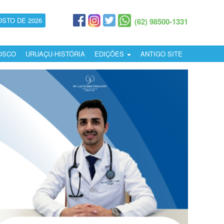
OSTO DE 2026
(62) 98500-1331
OSCO
URUAÇU-HISTÓRIA
EDIÇÕES
ANTIGO SITE