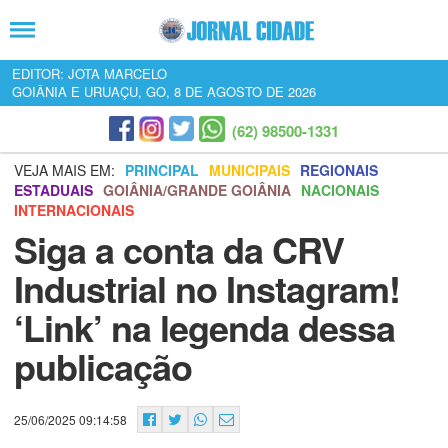
EDITOR: JOTA MARCELO
GOIÂNIA E URUAÇU, GO, 8 DE AGOSTO DE 2026
(62) 98500-1331
VEJA MAIS EM:
PRINCIPAL
MUNICIPAIS
REGIONAIS
ESTADUAIS
GOIÂNIA/GRANDE GOIÂNIA
NACIONAIS
INTERNACIONAIS
Siga a conta da CRV
Industrial no Instagram!
‘Link’ na legenda dessa
publicação
25/06/2025 09:14:58