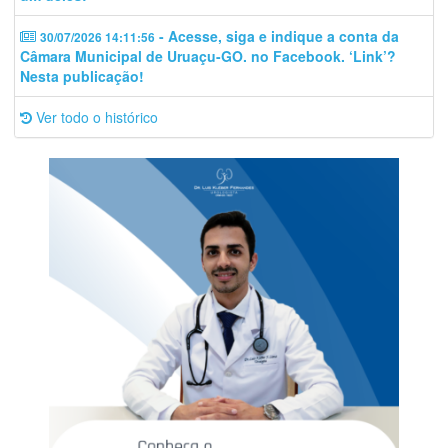
- Acesse, siga e indique a conta da
30/07/2026 14:11:56
Câmara Municipal de Uruaçu-GO. no Facebook. ‘Link’?
Nesta publicação!
Ver todo o histórico