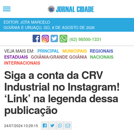
EDITOR: JOTA MARCELO
GOIÂNIA E URUAÇU, GO, 8 DE AGOSTO DE 2026
(62) 98500-1331
VEJA MAIS EM:
PRINCIPAL
MUNICIPAIS
REGIONAIS
ESTADUAIS
GOIÂNIA/GRANDE GOIÂNIA
NACIONAIS
INTERNACIONAIS
Siga a conta da CRV
Industrial no Instagram!
‘Link’ na legenda dessa
publicação
24/07/2024 13:29:15