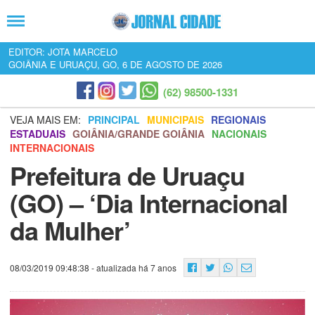
EDITOR: JOTA MARCELO
GOIÂNIA E URUAÇU, GO, 6 DE AGOSTO DE 2026
(62) 98500-1331
VEJA MAIS EM:
PRINCIPAL
MUNICIPAIS
REGIONAIS
ESTADUAIS
GOIÂNIA/GRANDE GOIÂNIA
NACIONAIS
INTERNACIONAIS
Prefeitura de Uruaçu
(GO) – ‘Dia Internacional
da Mulher’
08/03/2019 09:48:38
- atualizada há 7 anos