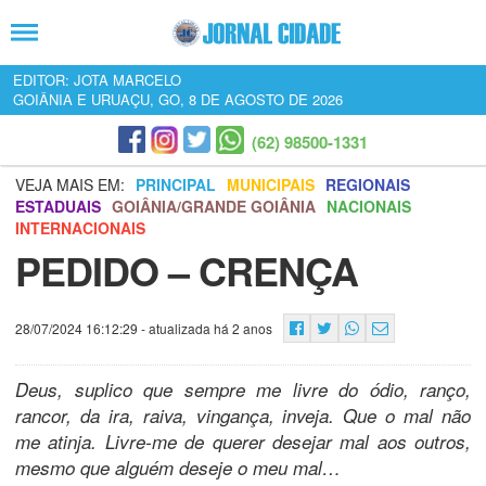
EDITOR: JOTA MARCELO
GOIÂNIA E URUAÇU, GO, 8 DE AGOSTO DE 2026
(62) 98500-1331
VEJA MAIS EM:
PRINCIPAL
MUNICIPAIS
REGIONAIS
ESTADUAIS
GOIÂNIA/GRANDE GOIÂNIA
NACIONAIS
INTERNACIONAIS
PEDIDO – CRENÇA
28/07/2024 16:12:29
- atualizada há 2 anos
Deus, suplico que sempre me livre do ódio, ranço,
rancor, da ira, raiva, vingança, inveja. Que o mal não
me atinja. Livre-me de querer desejar mal aos outros,
mesmo que alguém deseje o meu mal…