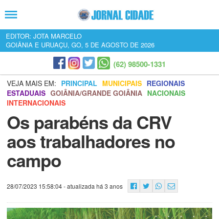
EDITOR: JOTA MARCELO
GOIÂNIA E URUAÇU, GO, 5 DE AGOSTO DE 2026
(62) 98500-1331
VEJA MAIS EM:
PRINCIPAL
MUNICIPAIS
REGIONAIS
ESTADUAIS
GOIÂNIA/GRANDE GOIÂNIA
NACIONAIS
INTERNACIONAIS
Os parabéns da CRV
aos trabalhadores no
campo
28/07/2023 15:58:04
- atualizada há 3 anos