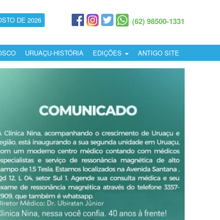
OSTO DE 2026
(62) 98500-1331
OSCO
URUAÇU-HISTÓRIA
EDIÇÕES
ANTIGO SITE