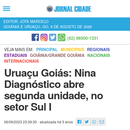
EDITOR: JOTA MARCELO
GOIÂNIA E URUAÇU, GO, 9 DE AGOSTO DE 2026
(62) 98500-1331
VEJA MAIS EM:
PRINCIPAL
MUNICIPAIS
REGIONAIS
ESTADUAIS
GOIÂNIA/GRANDE GOIÂNIA
NACIONAIS
INTERNACIONAIS
Uruaçu Goiás: Nina
Diagnóstico abre
segunda unidade, no
setor Sul I
06/09/2023 23:39:30
- atualizada há 3 anos