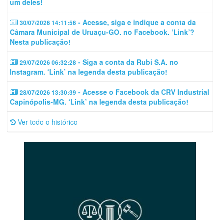
um deles!
- Acesse, siga e indique a conta da
30/07/2026 14:11:56
Câmara Municipal de Uruaçu-GO. no Facebook. ‘Link’?
Nesta publicação!
- Siga a conta da Rubi S.A. no
29/07/2026 06:32:28
Instagram. ‘Link’ na legenda desta publicação!
- Acesse o Facebook da CRV Industrial
28/07/2026 13:30:39
Capinópolis-MG. ‘Link’ na legenda desta publicação!
Ver todo o histórico