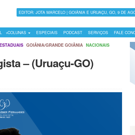
EDITOR: JOTA MARCELO | GOIÂNIA E URUAÇU, GO, 9 DE AG
L
COLUNAS
ESPECIAIS
PODCAST
SERVIÇOS
FALE CON
ESTADUAIS
GOIÂNIA/GRANDE GOIÂNIA
NACIONAIS
gista – (Uruaçu-GO)