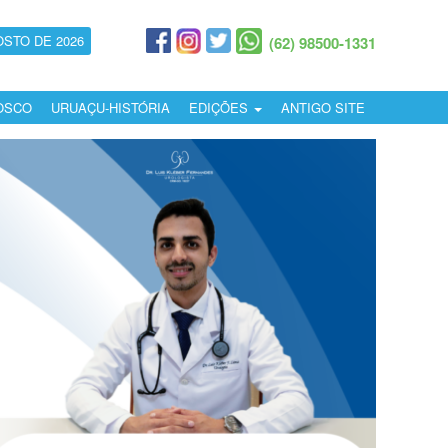
OSTO DE 2026
(62) 98500-1331
OSCO
URUAÇU-HISTÓRIA
EDIÇÕES
ANTIGO SITE