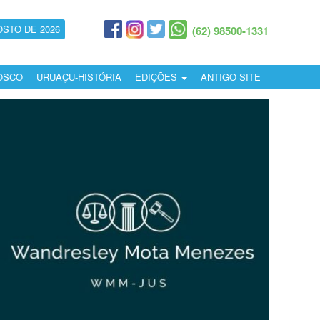
OSTO DE 2026
(62) 98500-1331
OSCO
URUAÇU-HISTÓRIA
EDIÇÕES
ANTIGO SITE