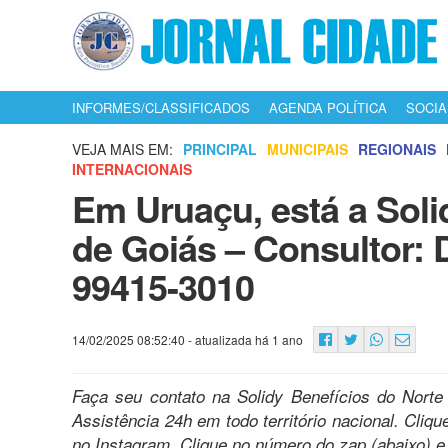
INFORMES/CLASSIFICADOS
AGENDA POLÍTICA
SOCIA
VEJA MAIS EM:
PRINCIPAL
MUNICIPAIS
REGIONAIS
INTERNACIONAIS
Em Uruaçu, está a Soli
de Goiás – Consultor: 
99415-3010
14/02/2025 08:52:40
- atualizada há 1 ano
Faça seu contato na Solidy Benefícios do Norte
Assistência 24h em todo território nacional. Cliq
no Instagram. Clique no número do zap (abaixo) e