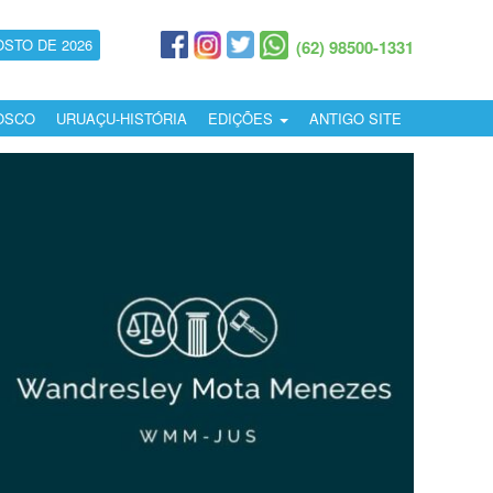
OSTO DE 2026
(62) 98500-1331
OSCO
URUAÇU-HISTÓRIA
EDIÇÕES
ANTIGO SITE