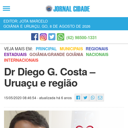
EDITOR: JOTA MARCELO
GOIÂNIA E URUAÇU, GO, 8 DE AGOSTO DE 2026
(62) 98500-1331
VEJA MAIS EM:
PRINCIPAL
MUNICIPAIS
REGIONAIS
ESTADUAIS
GOIÂNIA/GRANDE GOIÂNIA
NACIONAIS
INTERNACIONAIS
Dr Diego G. Costa –
Uruaçu e região
15/05/2020 08:46:54
- atualizada há 6 anos