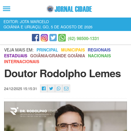
EDITOR: JOTA MARCELO
GOIÂNIA E URUAÇU, GO, 5 DE AGOSTO DE 2026
(62) 98500-1331
VEJA MAIS EM:
PRINCIPAL
MUNICIPAIS
REGIONAIS
ESTADUAIS
GOIÂNIA/GRANDE GOIÂNIA
NACIONAIS
INTERNACIONAIS
Doutor Rodolpho Lemes
24/12/2025 15:15:31