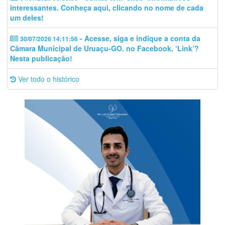
interessantes. Conheça aqui, clicando no nome de cada
um deles!
- Acesse, siga e indique a conta da
30/07/2026 14:11:56
Câmara Municipal de Uruaçu-GO. no Facebook. ‘Link’?
Nesta publicação!
Ver todo o histórico