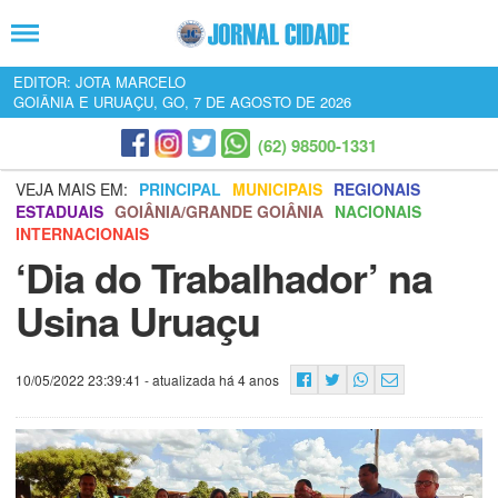
EDITOR: JOTA MARCELO
GOIÂNIA E URUAÇU, GO, 7 DE AGOSTO DE 2026
(62) 98500-1331
VEJA MAIS EM:
PRINCIPAL
MUNICIPAIS
REGIONAIS
ESTADUAIS
GOIÂNIA/GRANDE GOIÂNIA
NACIONAIS
INTERNACIONAIS
‘Dia do Trabalhador’ na
Usina Uruaçu
10/05/2022 23:39:41
- atualizada há 4 anos