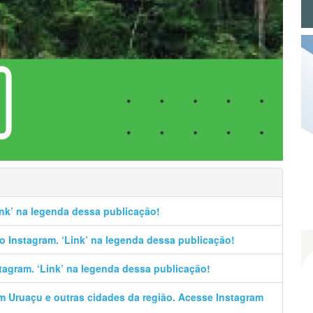
Link’ na legenda dessa publicação!
no Instagram. ‘Link’ na legenda dessa publicação!
stagram. ‘Link’ na legenda dessa publicação!
em Uruaçu e outras cidades da região. Acesse Instagram