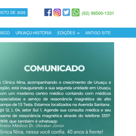
OSTO DE 2026
(62) 98500-1331
OSCO
URUAÇU-HISTÓRIA
EDIÇÕES
ANTIGO SITE