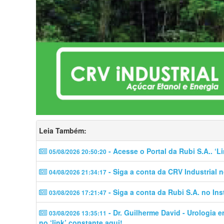
Leia Também:
- Acesse o Portal da Rubi S.A.. ‘
05/08/2026 20:50:20
- Siga a conta da CRV Industrial 
04/08/2026 21:34:17
- Siga a conta da Rubi S.A. no In
03/08/2026 17:21:47
- Dr. Guilherme David - Urologia 
03/08/2026 13:35:11
no ‘link’ constante aqui!