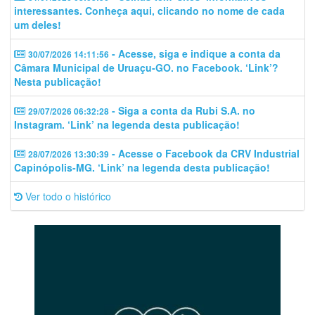
interessantes. Conheça aqui, clicando no nome de cada
um deles!
- Acesse, siga e indique a conta da
30/07/2026 14:11:56
Câmara Municipal de Uruaçu-GO. no Facebook. ‘Link’?
Nesta publicação!
- Siga a conta da Rubi S.A. no
29/07/2026 06:32:28
Instagram. ‘Link’ na legenda desta publicação!
- Acesse o Facebook da CRV Industrial
28/07/2026 13:30:39
Capinópolis-MG. ‘Link’ na legenda desta publicação!
Ver todo o histórico