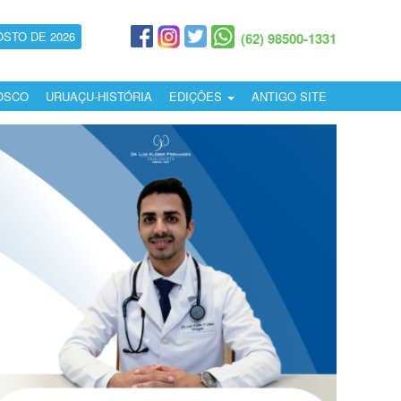
OSTO DE 2026
(62) 98500-1331
OSCO
URUAÇU-HISTÓRIA
EDIÇÕES
ANTIGO SITE