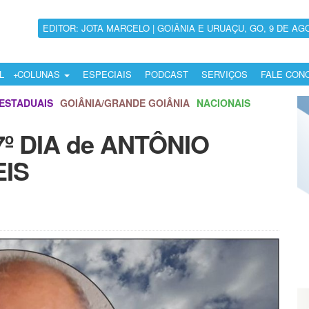
EDITOR: JOTA MARCELO | GOIÂNIA E URUAÇU, GO, 9 DE AG
L
COLUNAS
ESPECIAIS
PODCAST
SERVIÇOS
FALE CON
ESTADUAIS
GOIÂNIA/GRANDE GOIÂNIA
NACIONAIS
7º DIA de ANTÔNIO
EIS