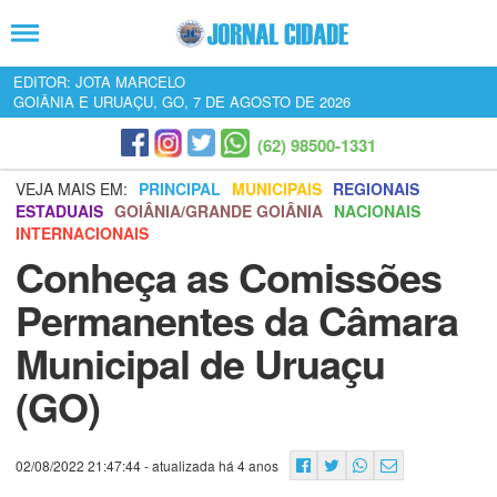
EDITOR: JOTA MARCELO
GOIÂNIA E URUAÇU, GO, 7 DE AGOSTO DE 2026
(62) 98500-1331
VEJA MAIS EM:
PRINCIPAL
MUNICIPAIS
REGIONAIS
ESTADUAIS
GOIÂNIA/GRANDE GOIÂNIA
NACIONAIS
INTERNACIONAIS
Conheça as Comissões
Permanentes da Câmara
Municipal de Uruaçu
(GO)
02/08/2022 21:47:44
- atualizada há 4 anos