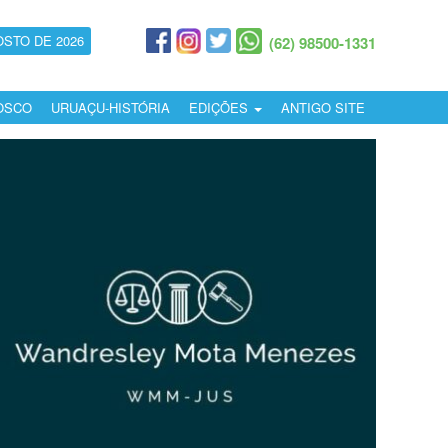
OSTO DE 2026
(62) 98500-1331
OSCO
URUAÇU-HISTÓRIA
EDIÇÕES
ANTIGO SITE