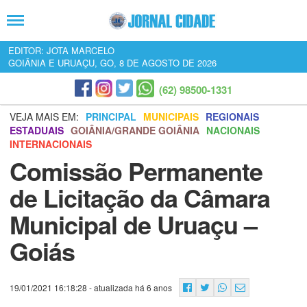
EDITOR: JOTA MARCELO
GOIÂNIA E URUAÇU, GO, 8 DE AGOSTO DE 2026
(62) 98500-1331
VEJA MAIS EM:
PRINCIPAL
MUNICIPAIS
REGIONAIS
ESTADUAIS
GOIÂNIA/GRANDE GOIÂNIA
NACIONAIS
INTERNACIONAIS
Comissão Permanente
de Licitação da Câmara
Municipal de Uruaçu –
Goiás
19/01/2021 16:18:28
- atualizada há 6 anos