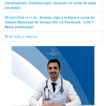
interessantes. Conheça aqui, clicando no nome de cada
um deles!
- Acesse, siga e indique a conta da
30/07/2026 14:11:56
Câmara Municipal de Uruaçu-GO. no Facebook. ‘Link’?
Nesta publicação!
Ver todo o histórico