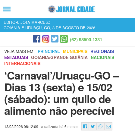
EDITOR: JOTA MARCELO
GOIÂNIA E URUAÇU, GO, 8 DE AGOSTO DE 2026
(62) 98500-1331
VEJA MAIS EM:
PRINCIPAL
MUNICIPAIS
REGIONAIS
ESTADUAIS
GOIÂNIA/GRANDE GOIÂNIA
NACIONAIS
INTERNACIONAIS
‘Carnaval’/Uruaçu-GO –
Dias 13 (sexta) e 15/02
(sábado): um quilo de
alimento não perecível
13/02/2026 08:12:09
- atualizada há 6 meses