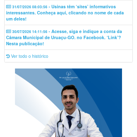
- Usinas têm ‘sites’ informativos
31/07/2026 08:03:56
interessantes. Conheça aqui, clicando no nome de cada
um deles!
- Acesse, siga e indique a conta da
30/07/2026 14:11:56
Câmara Municipal de Uruaçu-GO. no Facebook. ‘Link’?
Nesta publicação!
Ver todo o histórico