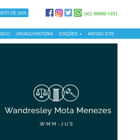
OSTO DE 2026
(62) 98500-1331
OSCO
URUAÇU-HISTÓRIA
EDIÇÕES
ANTIGO SITE