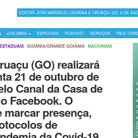
EDITOR: JOTA MARCELO | GOIÂNIA E URUAÇU, GO, 6 DE AG
L
COLUNAS
ESPECIAIS
PODCAST
SERVIÇOS
FALE CON
ESTADUAIS
GOIÂNIA/GRANDE GOIÂNIA
NACIONAIS
uaçu (GO) realizará
nta 21 de outubro de
pelo Canal da Casa de
lo Facebook. O
 marcar presença,
otocolos de
andemia da Covid-19