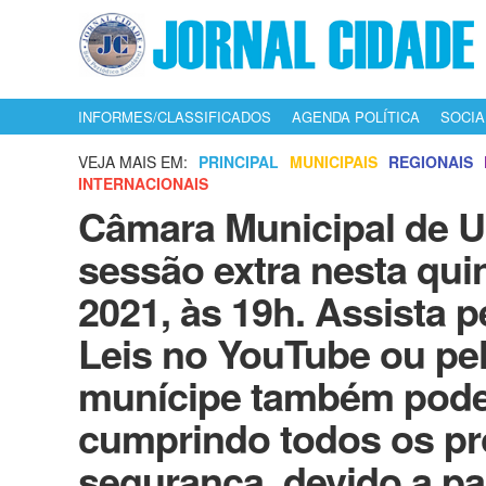
INFORMES/CLASSIFICADOS
AGENDA POLÍTICA
SOCIA
VEJA MAIS EM:
PRINCIPAL
MUNICIPAIS
REGIONAIS
INTERNACIONAIS
Câmara Municipal de Ur
sessão extra nesta qui
2021, às 19h. Assista 
Leis no YouTube ou pe
munícipe também pode
cumprindo todos os pr
segurança, devido a p