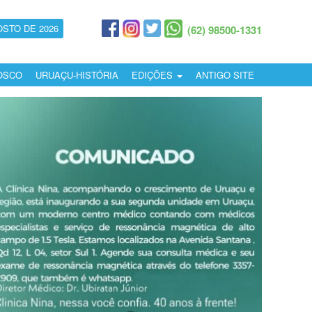
OSTO DE 2026
(62) 98500-1331
OSCO
URUAÇU-HISTÓRIA
EDIÇÕES
ANTIGO SITE