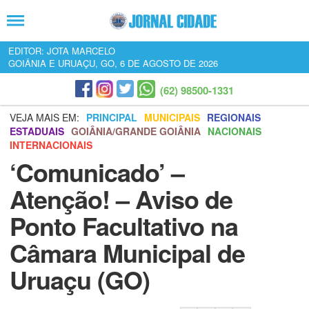
EDITOR: JOTA MARCELO
GOIÂNIA E URUAÇU, GO, 6 DE AGOSTO DE 2026
(62) 98500-1331
VEJA MAIS EM:
PRINCIPAL
MUNICIPAIS
REGIONAIS
ESTADUAIS
GOIÂNIA/GRANDE GOIÂNIA
NACIONAIS
INTERNACIONAIS
‘Comunicado’ –
Atenção! – Aviso de
Ponto Facultativo na
Câmara Municipal de
Uruaçu (GO)