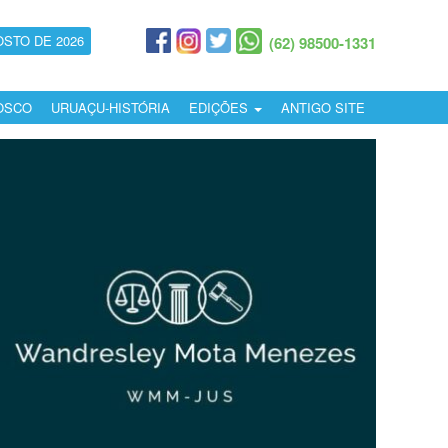
OSTO DE 2026
(62) 98500-1331
OSCO
URUAÇU-HISTÓRIA
EDIÇÕES
ANTIGO SITE