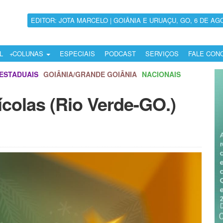
EDITOR: JOTA MARCELO | GOIÂNIA E URUAÇU, GO, 6 DE AG
L
COLUNAS
ESPECIAIS
PODCAST
SERVIÇOS
FALE CON
ESTADUAIS
GOIÂNIA/GRANDE GOIÂNIA
NACIONAIS
colas (Rio Verde-GO.)