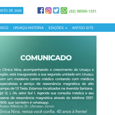
OSTO DE 2026
(62) 98500-1331
OSCO
URUAÇU-HISTÓRIA
EDIÇÕES
ANTIGO SITE