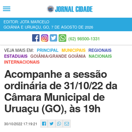
EDITOR: JOTA MARCELO
GOIÂNIA E URUAÇU, GO, 7 DE AGOSTO DE 2026
(62) 98500-1331
VEJA MAIS EM:
PRINCIPAL
MUNICIPAIS
REGIONAIS
ESTADUAIS
GOIÂNIA/GRANDE GOIÂNIA
NACIONAIS
INTERNACIONAIS
Acompanhe a sessão
ordinária de 31/10/22 da
Câmara Municipal de
Uruaçu (GO), às 19h
30/10/2022 17:19:21