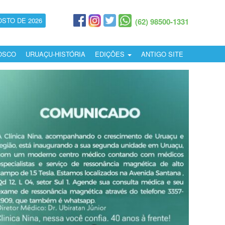
OSTO DE 2026
(62) 98500-1331
OSCO
URUAÇU-HISTÓRIA
EDIÇÕES
ANTIGO SITE