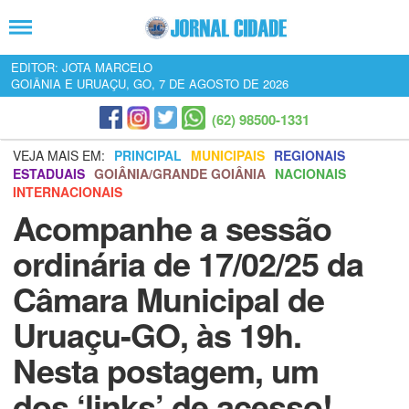
EDITOR: JOTA MARCELO
GOIÂNIA E URUAÇU, GO, 7 DE AGOSTO DE 2026
(62) 98500-1331
VEJA MAIS EM:
PRINCIPAL
MUNICIPAIS
REGIONAIS
ESTADUAIS
GOIÂNIA/GRANDE GOIÂNIA
NACIONAIS
INTERNACIONAIS
Acompanhe a sessão
ordinária de 17/02/25 da
Câmara Municipal de
Uruaçu-GO, às 19h.
Nesta postagem, um
dos ‘links’ de acesso!