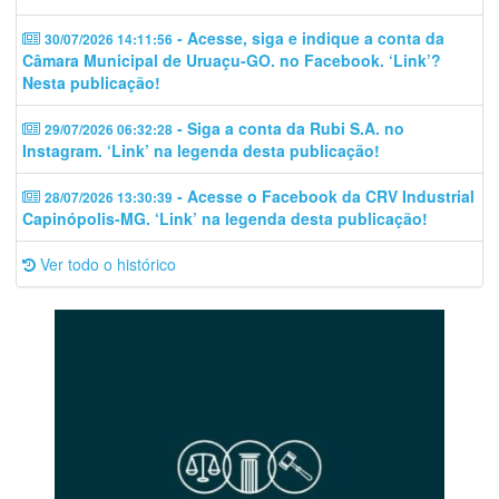
- Acesse, siga e indique a conta da
30/07/2026 14:11:56
Câmara Municipal de Uruaçu-GO. no Facebook. ‘Link’?
Nesta publicação!
- Siga a conta da Rubi S.A. no
29/07/2026 06:32:28
Instagram. ‘Link’ na legenda desta publicação!
- Acesse o Facebook da CRV Industrial
28/07/2026 13:30:39
Capinópolis-MG. ‘Link’ na legenda desta publicação!
Ver todo o histórico