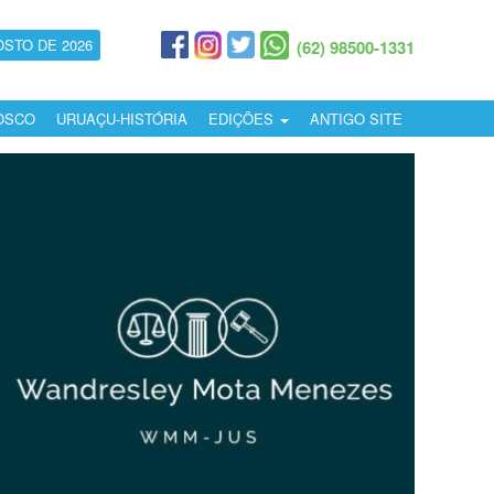
OSTO DE 2026
(62) 98500-1331
OSCO
URUAÇU-HISTÓRIA
EDIÇÕES
ANTIGO SITE