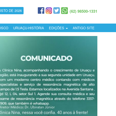
OSTO DE 2026
(62) 98500-1331
OSCO
URUAÇU-HISTÓRIA
EDIÇÕES
ANTIGO SITE