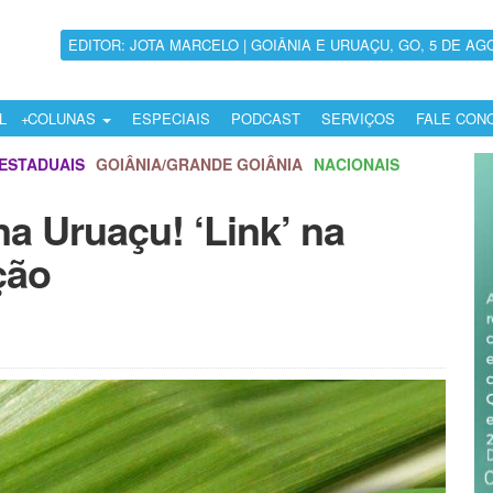
EDITOR: JOTA MARCELO | GOIÂNIA E URUAÇU, GO, 5 DE AG
L
COLUNAS
ESPECIAIS
PODCAST
SERVIÇOS
FALE CON
ESTADUAIS
GOIÂNIA/GRANDE GOIÂNIA
NACIONAIS
na Uruaçu! ‘Link’ na
ção