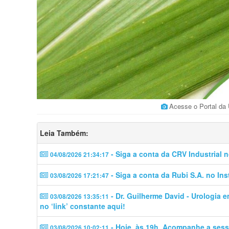
Acesse o Portal da
Leia Também:
- Siga a conta da CRV Industrial 
04/08/2026 21:34:17
- Siga a conta da Rubi S.A. no In
03/08/2026 17:21:47
- Dr. Guilherme David - Urologia 
03/08/2026 13:35:11
no ‘link’ constante aqui!
- Hoje, às 19h. Acompanhe a sess
03/08/2026 10:02:11