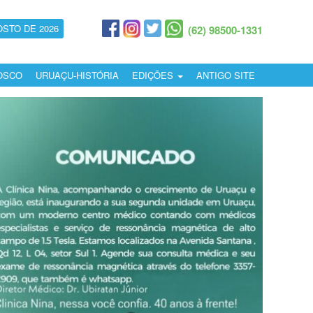
OSTO DE 2026
(62) 98500-1331
OSCO
URUAÇU-HISTÓRIA
EDIÇÕES
ANTIGO SITE