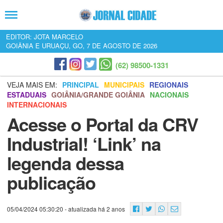
EDITOR: JOTA MARCELO
GOIÂNIA E URUAÇU, GO, 7 DE AGOSTO DE 2026
(62) 98500-1331
VEJA MAIS EM:
PRINCIPAL
MUNICIPAIS
REGIONAIS
ESTADUAIS
GOIÂNIA/GRANDE GOIÂNIA
NACIONAIS
INTERNACIONAIS
Acesse o Portal da CRV
Industrial! ‘Link’ na
legenda dessa
publicação
05/04/2024 05:30:20
- atualizada há 2 anos