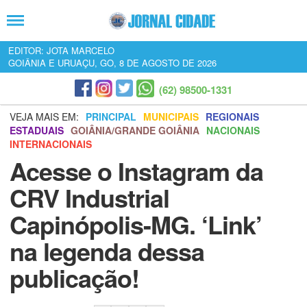
EDITOR: JOTA MARCELO
GOIÂNIA E URUAÇU, GO, 8 DE AGOSTO DE 2026
(62) 98500-1331
VEJA MAIS EM:
PRINCIPAL
MUNICIPAIS
REGIONAIS
ESTADUAIS
GOIÂNIA/GRANDE GOIÂNIA
NACIONAIS
INTERNACIONAIS
Acesse o Instagram da
CRV Industrial
Capinópolis-MG. ‘Link’
na legenda dessa
publicação!