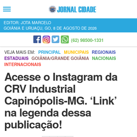
EDITOR: JOTA MARCELO
GOIÂNIA E URUAÇU, GO, 8 DE AGOSTO DE 2026
(62) 98500-1331
VEJA MAIS EM:
PRINCIPAL
MUNICIPAIS
REGIONAIS
ESTADUAIS
GOIÂNIA/GRANDE GOIÂNIA
NACIONAIS
INTERNACIONAIS
Acesse o Instagram da
CRV Industrial
Capinópolis-MG. ‘Link’
na legenda dessa
publicação!