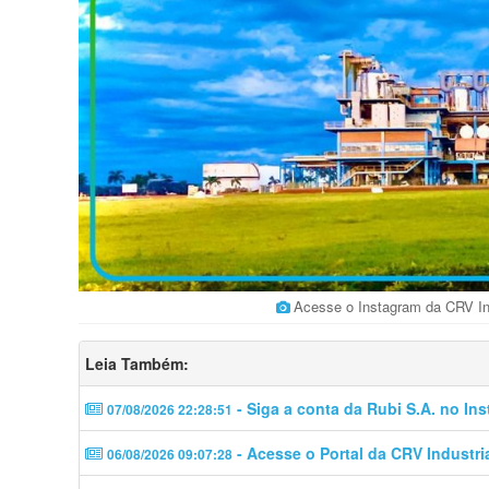
Acesse o Instagram da CRV In
Leia Também:
- Siga a conta da Rubi S.A. no In
07/08/2026 22:28:51
- Acesse o Portal da CRV Industri
06/08/2026 09:07:28