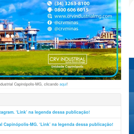
dustrial Capinópolis-MG, clicando
aqui
!
stagram. ‘Link’ na legenda dessa publicação!
al Capinópolis-MG. ‘Link’ na legenda dessa publicação!