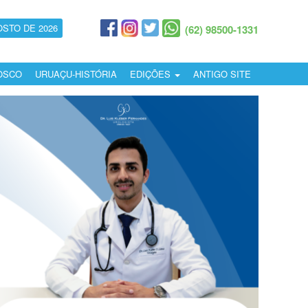
OSTO DE 2026
(62) 98500-1331
OSCO
URUAÇU-HISTÓRIA
EDIÇÕES
ANTIGO SITE