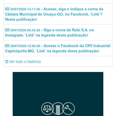
- Acesse, siga e indique a conta da
30/07/2026 14:11:56
Câmara Municipal de Uruaçu-GO. no Facebook. ‘Link’?
Nesta publicação!
- Siga a conta da Rubi S.A. no
29/07/2026 06:32:28
Instagram. ‘Link’ na legenda desta publicação!
- Acesse o Facebook da CRV Industrial
28/07/2026 13:30:39
Capinópolis-MG. ‘Link’ na legenda desta publicação!
Ver todo o histórico