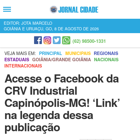
EDITOR: JOTA MARCELO
GOIÂNIA E URUAÇU, GO, 8 DE AGOSTO DE 2026
(62) 98500-1331
VEJA MAIS EM:
PRINCIPAL
MUNICIPAIS
REGIONAIS
ESTADUAIS
GOIÂNIA/GRANDE GOIÂNIA
NACIONAIS
INTERNACIONAIS
Acesse o Facebook da
CRV Industrial
Capinópolis-MG! ‘Link’
na legenda dessa
publicação