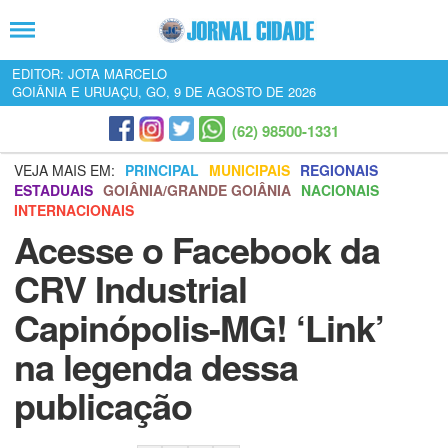
EDITOR: JOTA MARCELO
GOIÂNIA E URUAÇU, GO, 9 DE AGOSTO DE 2026
(62) 98500-1331
VEJA MAIS EM:
PRINCIPAL
MUNICIPAIS
REGIONAIS
ESTADUAIS
GOIÂNIA/GRANDE GOIÂNIA
NACIONAIS
INTERNACIONAIS
Acesse o Facebook da
CRV Industrial
Capinópolis-MG! ‘Link’
na legenda dessa
publicação