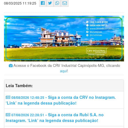
08/03/2025 11:19:25
Acesse o Facebook da CRV Industrial Capinópolis-MG, clicando
aqui
!
Leia Também:
- Siga a conta da CRV no Instagram.
08/08/2026 12:48:25
‘Link’ na legenda dessa publicação!
- Siga a conta da Rubi S.A. no
07/08/2026 22:28:51
Instagram. ‘Link’ na legenda dessa publicação!