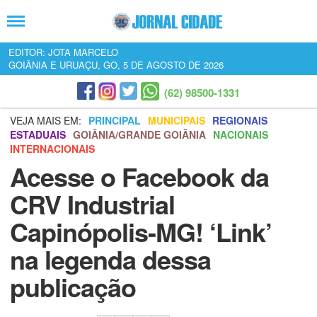
EDITOR: JOTA MARCELO
GOIÂNIA E URUAÇU, GO, 5 DE AGOSTO DE 2026
(62) 98500-1331
VEJA MAIS EM:
PRINCIPAL
MUNICIPAIS
REGIONAIS
ESTADUAIS
GOIÂNIA/GRANDE GOIÂNIA
NACIONAIS
INTERNACIONAIS
Acesse o Facebook da
CRV Industrial
Capinópolis-MG! ‘Link’
na legenda dessa
publicação