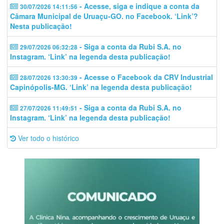
- Acesse, siga e indique a conta da
30/07/2026 14:11:56
Câmara Municipal de Uruaçu-GO. no Facebook. ‘Link’?
Nesta publicação!
- Siga a conta da Rubi S.A. no
29/07/2026 06:32:28
Instagram. ‘Link’ na legenda desta publicação!
- Acesse o Facebook da CRV Industrial
28/07/2026 13:30:39
Capinópolis-MG. ‘Link’ na legenda desta publicação!
- Siga a conta da Rubi S.A. no
27/07/2026 11:49:51
Instagram. ‘Link’ na legenda desta publicação!
Ver todo o histórico