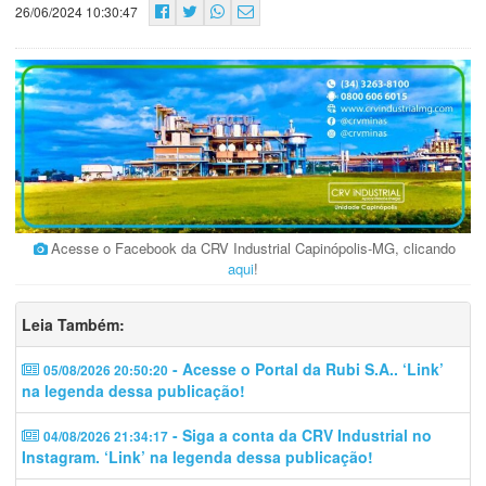
26/06/2024 10:30:47
Acesse o Facebook da CRV Industrial Capinópolis-MG, clicando
aqui
!
Leia Também:
- Acesse o Portal da Rubi S.A.. ‘Link’
05/08/2026 20:50:20
na legenda dessa publicação!
- Siga a conta da CRV Industrial no
04/08/2026 21:34:17
Instagram. ‘Link’ na legenda dessa publicação!