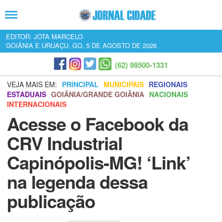
EDITOR: JOTA MARCELO
GOIÂNIA E URUAÇU, GO, 5 DE AGOSTO DE 2026
(62) 98500-1331
VEJA MAIS EM:
PRINCIPAL
MUNICIPAIS
REGIONAIS
ESTADUAIS
GOIÂNIA/GRANDE GOIÂNIA
NACIONAIS
INTERNACIONAIS
Acesse o Facebook da
CRV Industrial
Capinópolis-MG! ‘Link’
na legenda dessa
publicação