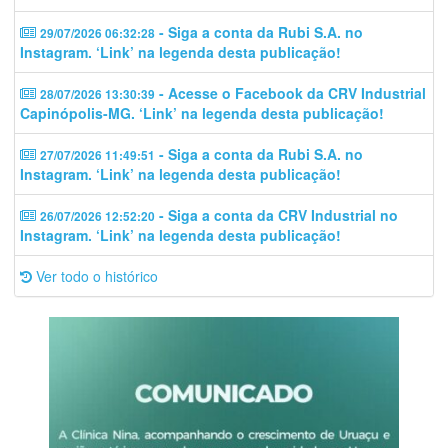
- Siga a conta da Rubi S.A. no
29/07/2026 06:32:28
Instagram. ‘Link’ na legenda desta publicação!
- Acesse o Facebook da CRV Industrial
28/07/2026 13:30:39
Capinópolis-MG. ‘Link’ na legenda desta publicação!
- Siga a conta da Rubi S.A. no
27/07/2026 11:49:51
Instagram. ‘Link’ na legenda desta publicação!
- Siga a conta da CRV Industrial no
26/07/2026 12:52:20
Instagram. ‘Link’ na legenda desta publicação!
Ver todo o histórico