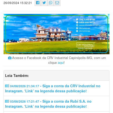
26/09/2024 15:32:21
Acesse o Facebook da CRV Industrial Capinópolis-MG, com um
clique
aqui
!
Leia Também:
- Siga a conta da CRV Industrial no
04/08/2026 21:34:17
Instagram. ‘Link’ na legenda dessa publicação!
- Siga a conta da Rubi S.A. no
03/08/2026 17:21:47
Instagram. ‘Link’ na legenda dessa publicação!