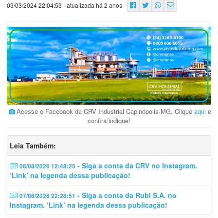
03/03/2024 22:04:53
- atualizada há 2 anos
Acesse o Facebook da CRV Industrial Capinópolis-MG. Clique
aqui
e
confira/indique!
Leia Também:
- Siga a conta da CRV no Instagram.
08/08/2026 12:48:25
‘Link’ na legenda dessa publicação!
- Siga a conta da Rubi S.A. no
07/08/2026 22:28:51
Instagram. ‘Link’ na legenda dessa publicação!