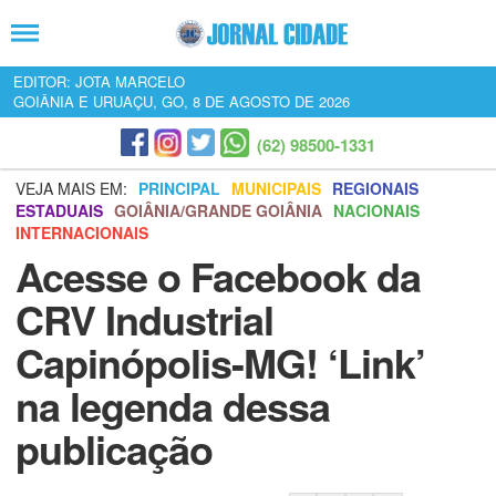
EDITOR: JOTA MARCELO
GOIÂNIA E URUAÇU, GO, 8 DE AGOSTO DE 2026
(62) 98500-1331
VEJA MAIS EM:
PRINCIPAL
MUNICIPAIS
REGIONAIS
ESTADUAIS
GOIÂNIA/GRANDE GOIÂNIA
NACIONAIS
INTERNACIONAIS
Acesse o Facebook da
CRV Industrial
Capinópolis-MG! ‘Link’
na legenda dessa
publicação