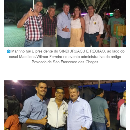
Marinho
(dir.)
, presidente do SINDIURUAÇU E REGIÃO, ao lado do
casal Marcilene/Wilmar Ferreira no evento administrativo do antigo
Povoado de São Francisco das Chagas