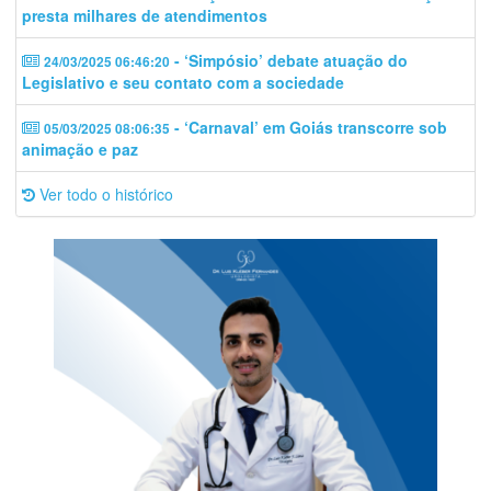
presta milhares de atendimentos
- ‘Simpósio’ debate atuação do
24/03/2025 06:46:20
Legislativo e seu contato com a sociedade
- ‘Carnaval’ em Goiás transcorre sob
05/03/2025 08:06:35
animação e paz
Ver todo o histórico