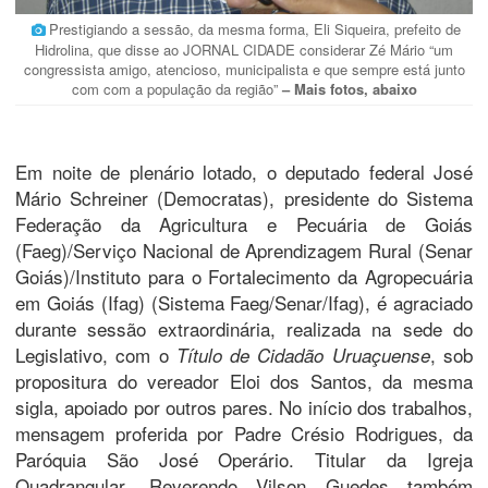
Prestigiando a sessão, da mesma forma, Eli Siqueira, prefeito de
Hidrolina, que disse ao JORNAL CIDADE considerar Zé Mário “um
congressista amigo, atencioso, municipalista e que sempre está junto
com com a população da região”
– Mais fotos, abaixo
Em noite de plenário lotado, o deputado federal José
Mário Schreiner (Democratas), presidente do Sistema
Federação da Agricultura e Pecuária de Goiás
(Faeg)/Serviço Nacional de Aprendizagem Rural (Senar
Goiás)/Instituto para o Fortalecimento da Agropecuária
em Goiás (Ifag) (Sistema Faeg/Senar/Ifag), é agraciado
durante sessão extraordinária, realizada na sede do
Legislativo, com o
, sob
Título de Cidadão Uruaçuense
propositura do vereador Eloi dos Santos, da mesma
sigla, apoiado por outros pares. No início dos trabalhos,
mensagem proferida por Padre Crésio Rodrigues, da
Paróquia São José Operário. Titular da Igreja
Quadrangular, Reverendo Vilson Guedes também