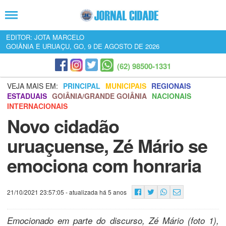
EDITOR: JOTA MARCELO
GOIÂNIA E URUAÇU, GO, 9 DE AGOSTO DE 2026
(62) 98500-1331
VEJA MAIS EM:
PRINCIPAL
MUNICIPAIS
REGIONAIS
ESTADUAIS
GOIÂNIA/GRANDE GOIÂNIA
NACIONAIS
INTERNACIONAIS
Novo cidadão
uruaçuense, Zé Mário se
emociona com honraria
21/10/2021 23:57:05
- atualizada há 5 anos
Emocionado em parte do discurso, Zé Mário (foto 1),