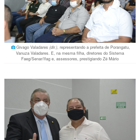
Givago Valadares
(dir.)
, representando a prefeita de Porangatu,
Vanuza Valadares. E, na mesma filha, diretores do Sistema
Faeg/Senar/Ifag e, assessores, prestigiando Zé Mário