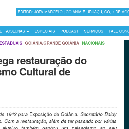
EDITOR: JOTA MARCELO | GOIÂNIA E URUAÇU, GO, 7 DE AG
L
COLUNAS
ESPECIAIS
PODCAST
SERVIÇOS
FALE CON
ESTADUAIS
GOIÂNIA/GRANDE GOIÂNIA
NACIONAIS
ega restauração do
smo Cultural de
Exposição de Goiânia
o de 1942 para
. Secretário Baldy
. Com a restauração, além de ter passado por várias
ico alusivo também ganhou um paisagismo ao seu