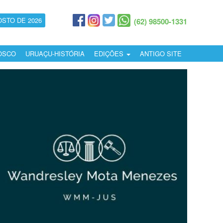
OSTO DE 2026
(62) 98500-1331
OSCO
URUAÇU-HISTÓRIA
EDIÇÕES
ANTIGO SITE