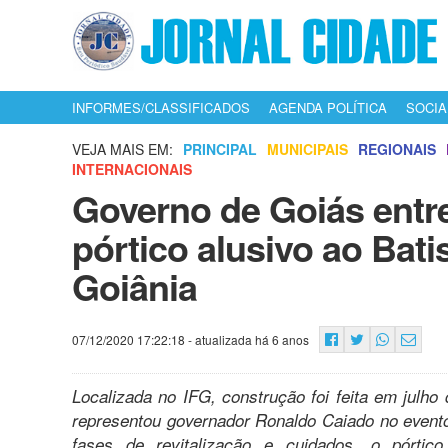
INFORMES/CLASSIFICADOS
AGENDA POLÍTICA
SOCIA
VEJA MAIS EM:
PRINCIPAL
MUNICIPAIS
REGIONAIS
INTERNACIONAIS
Governo de Goiás entr
pórtico alusivo ao Bati
Goiânia
07/12/2020 17:22:18
- atualizada há 6 anos
Localizada no IFG, construção foi feita em julh
representou governador Ronaldo Caiado no evento
fases de revitalização e cuidados, o pórt