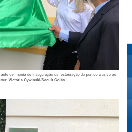
ante cerimônia de inauguração da restauração do pórtico alusivo ao
tos: Victória Cywinski/Secult Goiás