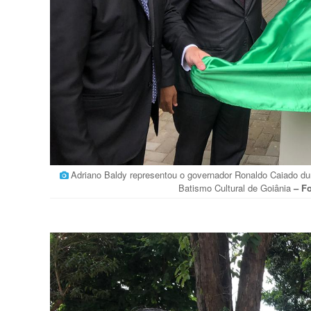
Adriano Baldy representou o governador Ronaldo Caiado dur
Batismo Cultural de Goiânia
– Fo